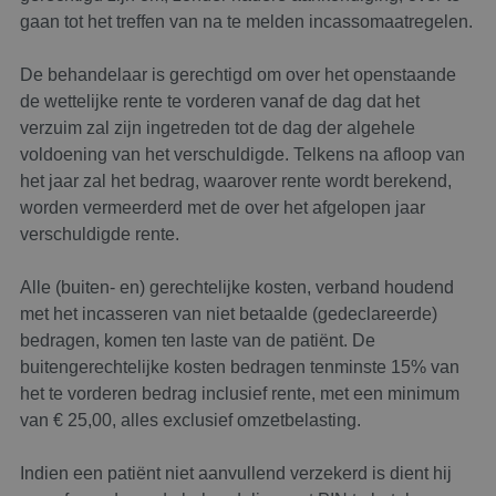
om varia
van
gaan tot het treffen van na te melden incassomaatregelen.
gebruike
te onde
Het is n
De behandelaar is gerechtigd om over het openstaande
gesprok
willekeur
de wettelijke rente te vorderen vanaf de dag dat het
gegenere
nummer,
verzuim zal zijn ingetreden tot de dag der algehele
wordt ge
voldoening van het verschuldigde. Telkens na afloop van
kan speci
Google Privacy Policy
voor de s
het jaar zal het bedrag, waarover rente wordt berekend,
een goe
voorbeel
worden vermeerderd met de over het afgelopen jaar
behoude
verschuldigde rente.
een inge
status v
gebruike
pagina's.
Alle (buiten- en) gerechtelijke kosten, verband houdend
CookieScriptConsent
4 weken 2
Deze coo
met het incasseren van niet betaalde (gedeclareerde)
CookieScript
dagen
wordt ge
www.breda-
bedragen, komen ten laste van de patiënt. De
door de 
fysiotherapie.nl
Script.co
buitengerechtelijke kosten bedragen tenminste 15% van
om de
cookiev
het te vorderen bedrag inclusief rente, met een minimum
van bezo
van € 25,00, alles exclusief omzetbelasting.
onthoud
cookie-b
van Cook
Script.co
Indien een patiënt niet aanvullend verzekerd is dient hij
noodzake