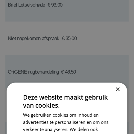
Brief Letselschade € 93,00
Niet nagekomen afspraak € 35,00
OriGENE rugbehandeling € 46.50
×
Deze website maakt gebruik
van cookies.
Verbandmiddelen, tape € 14,00
We gebruiken cookies om inhoud en
advertenties te personaliseren en om ons
verkeer te analyseren. We delen ook