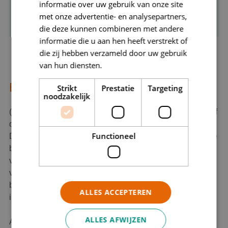
informatie over uw gebruik van onze site
Thera elastische oefenband € 14,00
met onze advertentie- en analysepartners,
die deze kunnen combineren met andere
informatie die u aan hen heeft verstrekt of
die zij hebben verzameld door uw gebruik
van hun diensten.
Privacybeleid
Betalingsvoorwaarden
Strikt
Prestatie
Targeting
noodzakelijk
(voor patiënt dient steeds te worden gelezen “de patiënt of
diens wettelijk vertegenwoordiger”)
Functioneel
Deze betalingsvoorwaarden maken onderdeel uit van alle
behandelingsovereenkomsten en worden op het eerste
verzoek van de patiënt ter hand gesteld. Deze
voorwaarden zijn ook in de wachtkamer en de
behandelruimten opgehangen en aldus kan van de
ALLES ACCEPTEREN
inhoud van deze voorwaarden kennis worden genomen.
ALLES AFWIJZEN
Afspraken die niet kunnen worden nagekomen, dienen