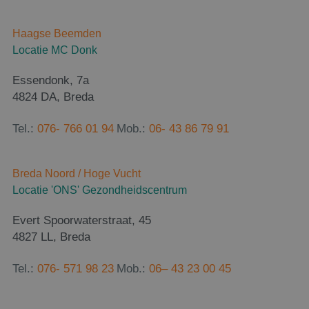
Script.co
om de
cookiev
Haagse Beemden
van bezo
onthoud
Locatie MC Donk
cookie-b
van Cook
Script.co
Essendonk, 7a
noodzake
correct t
4824 DA, Breda
Tel.:
076- 766 01 94
Mob.:
06- 43 86 79 91
Aanbieder
/
Naam
Vervaldatum
Omschrijvi
Breda Noord / Hoge Vucht
Domein
Locatie 'ONS' Gezondheidscentrum
_ga
1 jaar 1
Deze cooki
Google LLC
maand
is gekoppel
.breda-
Google Univ
fysiotherapie.nl
Evert Spoorwaterstraat, 45
Analytics - 
belangrijke
4827 LL, Breda
is van de m
algemeen
gebruikte
Tel.:
076- 571 98 23
Mob.:
06– 43 23 00 45
analyseserv
Google. Dez
cookie word
gebruikt om