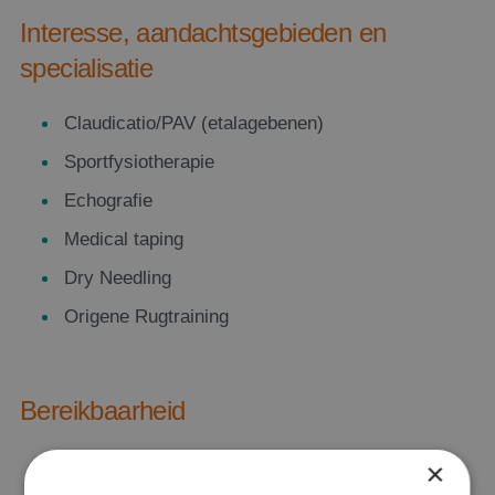
Interesse, aandachtsgebieden en
specialisatie
Claudicatio/PAV (etalagebenen)
Sportfysiotherapie
Echografie
Medical taping
Dry Needling
Origene Rugtraining
Bereikbaarheid
Locatie MC Westerhage: Maandag en Dinsdag
×