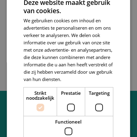
ochtend 076- 541 67 88
Deze website maakt gebruik
van cookies.
Locatie "ONS" Gezondheidscentrum: Dinsdag
middag, Woensdag, Donderdag en Vrijdag 076-
We gebruiken cookies om inhoud en
5719823
advertenties te personaliseren en om ons
verkeer te analyseren. We delen ook
mariolentze@breda-fysiotherapie.nl
informatie over uw gebruik van onze site
06-28 20 60 56
met onze advertentie- en analysepartners,
die deze kunnen combineren met andere
informatie die u aan hen heeft verstrekt of
die zij hebben verzameld door uw gebruik
van hun diensten.
Privacybeleid
Strikt
Prestatie
Targeting
noodzakelijk
Interesse in een van onze
Functioneel
therapieën?