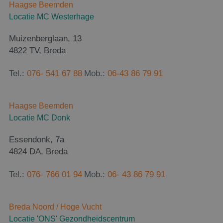
gebruike
Haagse Beemden
pagina's.
Locatie MC Westerhage
CookieScriptConsent
4 weken 2
Deze coo
CookieScript
dagen
wordt ge
www.breda-
door de 
fysiotherapie.nl
Muizenberglaan, 13
Script.co
4822 TV, Breda
om de
cookiev
van bezo
onthoud
Tel.:
076- 541 67 88
Mob.:
06-43 86 79 91
cookie-b
van Cook
Script.co
noodzake
Haagse Beemden
correct t
Locatie MC Donk
Essendonk, 7a
4824 DA, Breda
Aanbieder
/
Naam
Vervaldatum
Omschrijvi
Domein
Tel.:
076- 766 01 94
Mob.:
06- 43 86 79 91
_ga
1 jaar 1
Deze cooki
Google LLC
maand
is gekoppel
.breda-
Google Univ
fysiotherapie.nl
Analytics - 
Breda Noord / Hoge Vucht
belangrijke
is van de m
Locatie 'ONS' Gezondheidscentrum