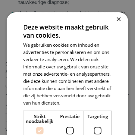
nauwkeurige diagnose;
Herhaalbaar onderzoek om het herstelproces te
×
monitoren;
Deze website maakt gebruik
Gerichte doorverwijzing naar een arts of
van cookies.
specialist indien nodig.
We gebruiken cookies om inhoud en
advertenties te personaliseren en om ons
verkeer te analyseren. We delen ook
Onze gespecialiseerde fysiotherapeut is tevens opgeleid
informatie over uw gebruik van onze site
als echografist en zet echografie in als diagnostisch
met onze advertentie- en analysepartners,
hulpmiddel. Zo kunnen we bijvoorbeeld afwijkingen aan
die deze kunnen combineren met andere
de achillespees, hielspoor, slijmbeursontstekingen,
informatie die u aan hen heeft verstrekt of
tenniselleboog of verkalkingen in pezen in beeld brengen.
die zij hebben verzameld door uw gebruik
van hun diensten.
Privacybeleid
Echografie stelt ons in staat om sneller en nauwkeuriger
te diagnosticeren. Hierdoor kunnen we eerder beginnen
Strikt
Prestatie
Targeting
noodzakelijk
met een effectieve behandeling, de kans op herstel
vergroten en de hersteltijd verkorten.